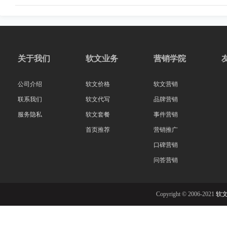
关于我们
软文业务
营销学院
公司介绍
软文价格
软文营销
联系我们
软文代写
品牌营销
服务隐私
软文套餐
事件营销
首页推荐
营销推广
口碑营销
问答营销
Copyright © 2006-2021
软