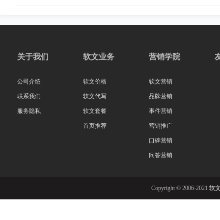
关于我们
软文业务
营销学院
公司介绍
软文价格
软文营销
联系我们
软文代写
品牌营销
服务隐私
软文套餐
事件营销
首页推荐
营销推广
口碑营销
问答营销
Copyright © 2006-2021
软