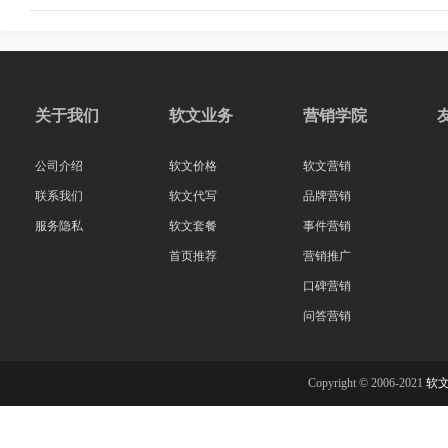
关于我们
软文业务
营销学院
公司介绍
软文价格
软文营销
联系我们
软文代写
品牌营销
服务隐私
软文套餐
事件营销
首页推荐
营销推广
口碑营销
问答营销
Copyright © 2006-2021
软