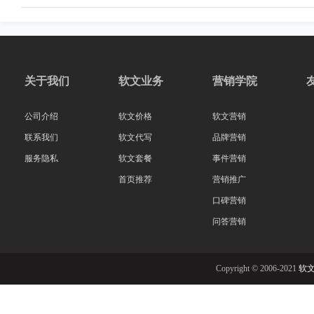
关于我们
软文业务
营销学院
公司介绍
软文价格
软文营销
联系我们
软文代写
品牌营销
服务隐私
软文套餐
事件营销
首页推荐
营销推广
口碑营销
问答营销
Copyright © 2006-2021
软