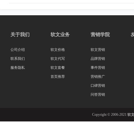
关于我们
软文业务
营销学院
公司介绍
软文价格
软文营销
联系我们
软文代写
品牌营销
服务隐私
软文套餐
事件营销
首页推荐
营销推广
口碑营销
问答营销
Copyright © 2006-2021
软