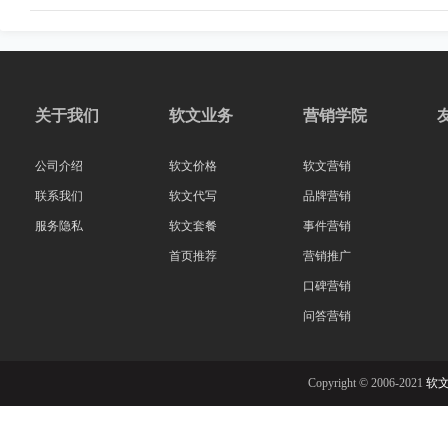
关于我们
软文业务
营销学院
公司介绍
软文价格
软文营销
联系我们
软文代写
品牌营销
服务隐私
软文套餐
事件营销
首页推荐
营销推广
口碑营销
问答营销
Copyright © 2006-2021
软