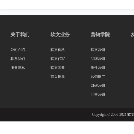
关于我们
软文业务
营销学院
公司介绍
软文价格
软文营销
联系我们
软文代写
品牌营销
服务隐私
软文套餐
事件营销
首页推荐
营销推广
口碑营销
问答营销
Copyright © 2006-2021
软