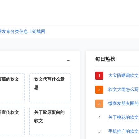
费发布分类信息上钥城网
...
每日热榜
1
大宝防晒霜软文
蓝莓的软文
软文代写什么意
思
2
软文大纲怎么写
3
微商发朋友圈的
器宣传软文
关于胶原蛋白的
4
关于桃花的软文
软文
5
手机推广的软文