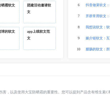
6
抖音做菜软文：
防晒霜软文
团建活动邀请软
文
7
开群常用软文：
8
我想说软文：软
篮球的软文
app上线软文范
文
9
媒介链软文：互
10
腊肠的软文：所谓