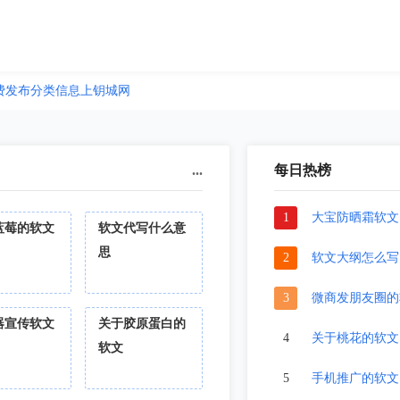
费发布分类信息上钥城网
...
每日热榜
1
大宝防晒霜软文
蓝莓的软文
软文代写什么意
思
2
软文大纲怎么写
3
微商发朋友圈的
器宣传软文
关于胶原蛋白的
4
关于桃花的软文
软文
5
手机推广的软文