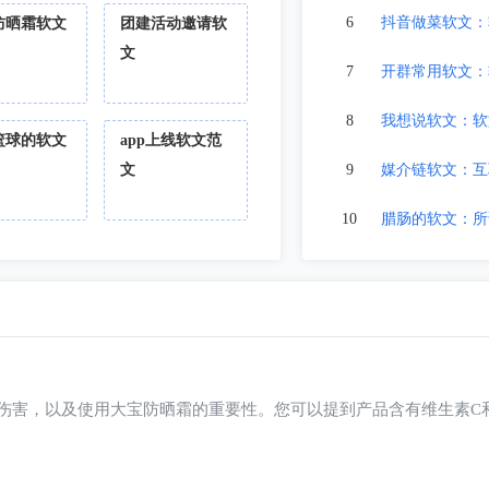
6
抖音做菜软文：
防晒霜软文
团建活动邀请软
文
7
开群常用软文：
8
我想说软文：软
篮球的软文
app上线软文范
文
9
媒介链软文：互
10
腊肠的软文：所谓