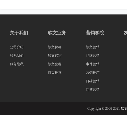
关于我们
软文业务
营销学院
公司介绍
软文价格
软文营销
联系我们
软文代写
品牌营销
服务隐私
软文套餐
事件营销
首页推荐
营销推广
口碑营销
问答营销
Copyright © 2006-2021
软