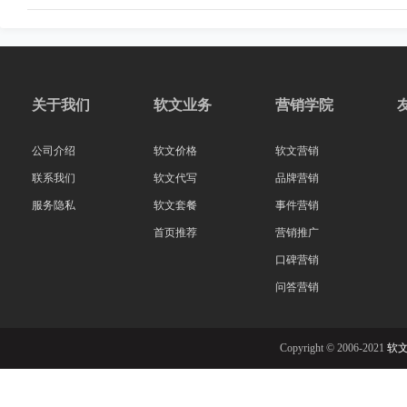
关于我们
软文业务
营销学院
公司介绍
软文价格
软文营销
联系我们
软文代写
品牌营销
服务隐私
软文套餐
事件营销
首页推荐
营销推广
口碑营销
问答营销
Copyright © 2006-2021
软