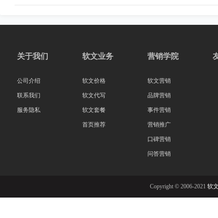
关于我们
软文业务
营销学院
公司介绍
软文价格
软文营销
联系我们
软文代写
品牌营销
服务隐私
软文套餐
事件营销
首页推荐
营销推广
口碑营销
问答营销
Copyright © 2006-2021
软