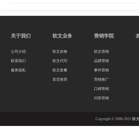
关于我们
软文业务
营销学院
公司介绍
软文价格
软文营销
联系我们
软文代写
品牌营销
服务隐私
软文套餐
事件营销
首页推荐
营销推广
口碑营销
问答营销
Copyright © 2006-2021
软