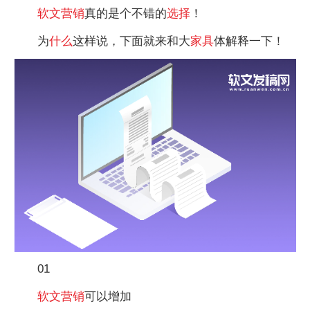
软文
营销
真的是个不错的
选择
！
为
什么
这样说，下面就来和大
家具
体解释一下！
01
软文
营销
可以增加