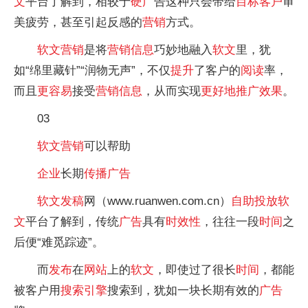
文
平台了解到，相较于
硬广
告这种只会带给
目标客户
审
美疲劳，甚至引起反感的
营销
方式。
软文
营销
是将
营销
信息
巧妙地融入
软文
里，犹
如“绵里藏针”“润物无声”，不仅
提升
了客户的
阅读
率，
而且
更容易
接受
营销
信息
，从而实现
更好地
推广
效果
。
03
软文
营销
可以帮助
企业
长期
传播
广告
软文
发稿
网（www.ruanwen.com.cn）
自助投放
软
文
平台了解到，传统
广告
具有
时效性
，往往一段
时间
之
后便“难觅踪迹”。
而
发布
在
网站
上的
软文
，即使过了很长
时间
，都能
被客户用
搜索引擎
搜索到，犹如一块长期有效的
广告