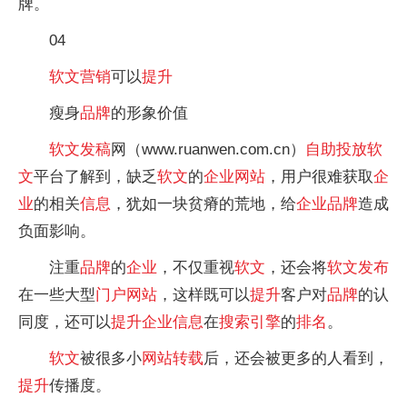
牌。
04
软文
营销
可以
提升
瘦身
品牌
的形象价值
软文
发稿
网（www.ruanwen.com.cn）
自助投放
软
文
平台了解到，缺乏
软文
的
企业
网站
，用户很难获取
企
业
的相关
信息
，犹如一块贫瘠的荒地，给
企业
品牌
造成
负面影响。
注重
品牌
的
企业
，不仅重视
软文
，还会将
软文
发布
在一些大型
门户
网站
，这样既可以
提升
客户对
品牌
的认
同度，还可以
提升
企业
信息
在
搜索引擎
的
排名
。
软文
被很多小
网站
转载
后，还会被更多的人看到，
提升
传播度。