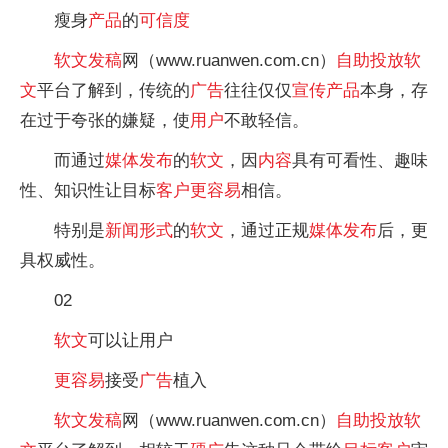
瘦身
产品
的
可信度
软文
发稿
网（www.ruanwen.com.cn）
自助投放
软
文
平台了解到，传统的
广告
往往仅仅
宣传
产品
本身，存
在过于夸张的嫌疑，使
用户
不敢轻信。
而通过
媒体
发布
的
软文
，因
内容
具有可看性、趣味
性、知识性让目标
客户
更容易
相信。
特别是
新闻
形式
的
软文
，通过正规
媒体
发布
后，更
具权威性。
02
软文
可以让用户
更容易
接受
广告
植入
软文
发稿
网（www.ruanwen.com.cn）
自助投放
软