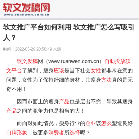
软文推广平台如何利用 软文推广怎么写吸引
人？
时间：2022-05-26 20:50:49 来源：
软文
发稿
网（www.ruanwen.com.cn）
自助投放
软
文
平台
了解到，瘦身
应该
是当下社会
女性
都非常在意的
问题，女性为了保持纤细的身材，其瘦身
方法
真的是无
奇不用！
因而市面上的瘦身
产品
也是层出不穷，导致其瘦身
产品
之间的竞争力也是相当的大！
而面对如此情况，瘦身行业的
企业
该
怎么
塑造良好
口碑
形象
，被更多
消费者
所
选择
呢？