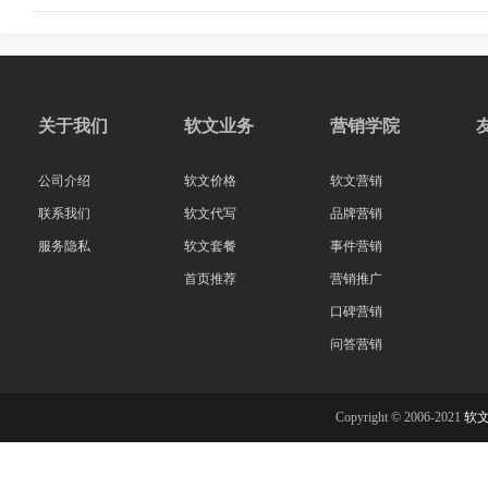
关于我们
软文业务
营销学院
公司介绍
软文价格
软文营销
联系我们
软文代写
品牌营销
服务隐私
软文套餐
事件营销
首页推荐
营销推广
口碑营销
问答营销
Copyright © 2006-2021
软