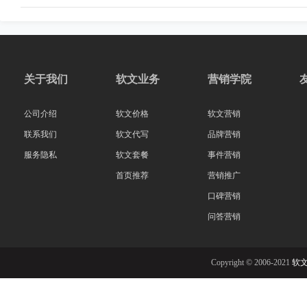
关于我们
软文业务
营销学院
公司介绍
软文价格
软文营销
联系我们
软文代写
品牌营销
服务隐私
软文套餐
事件营销
首页推荐
营销推广
口碑营销
问答营销
Copyright © 2006-2021
软