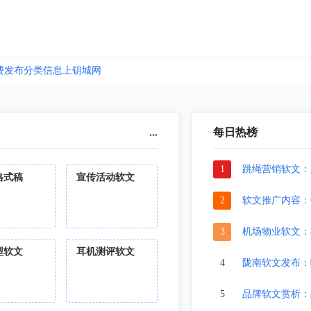
费发布分类信息上钥城网
...
每日热榜
1
跳绳营销软文：
格式稿
宣传活动软文
2
软文推广内容：
3
机场物业软文：
型软文
耳机测评软文
4
陇南软文发布：
5
品牌软文赏析：