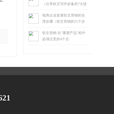
（分享软文写作必备的7大技
巧）
电商企业发展软文营销的合
理步骤（软文营销的六个步
骤）
软文营销:在“重塑产品”程中
必须注意的4个点
621